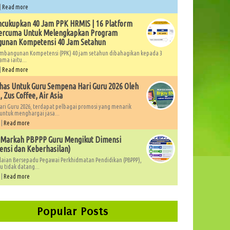
|
Read more
cukupkan 40 Jam PPK HRMIS | 16 Platform
Percuma Untuk Melengkapkan Program
unan Kompetensi 40 Jam Setahun
mbangunan Kompetensi (PPK) 40 jam setahun dibahagikan kepada 3
ama iaitu...
|
Read more
as Untuk Guru Sempena Hari Guru 2026 Oleh
 Zus Coffee, Air Asia
ri Guru 2026, terdapat pelbagai promosi yang menarik
untuk menghargai jasa...
 |
Read more
 Markah PBPPP Guru Mengikut Dimensi
nsi dan Keberhasilan)
laian Bersepadu Pegawai Perkhidmatan Pendidikan (PBPPP),
 tidak datang...
 |
Read more
Popular Posts