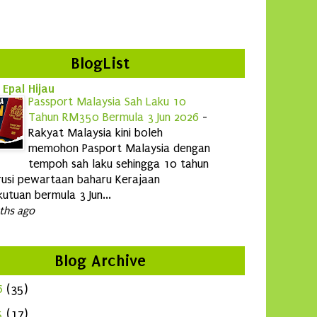
BlogList
 Epal Hijau
Passport Malaysia Sah Laku 10
Tahun RM350 Bermula 3 Jun 2026
-
Rakyat Malaysia kini boleh
memohon Pasport Malaysia dengan
tempoh sah laku sehingga 10 tahun
usi pewartaan baharu Kerajaan
utuan bermula 3 Jun...
ths ago
Blog Archive
6
(35)
5
(17)