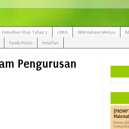
Pemulihan Khas Tahap 2
LINUS
BBM Bahasa Melayu
B
Pandu Puteri
Penafian
lam Pengurusan
[PROMPT]
Matemat
Elemen didi
mewujudkan