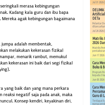
Jul 31 2026 
 seringkali merasa kebingungan
DELIMA 3
ak. Kadang kala guru dan ibu bapa
Artificia
k. Mereka agak kebingungan bagaimana
DETa
Pelantar Di
dilancarkan
Jul 24 2026 
Matriks 
2026 Dan
ta jumpa adalah membentak,
Matriks Pe
hkan melakukan kekerasan fizikal
pentaksiran
Jun 17 2026 
enampar, menarik rambut, memukul
n kekerasan ini baik dari segi fizikal
Cara Me
Buku & B
ying).
Program Pe
kepada 3 ka
Jun 03 2026 
Cara Men
ra yang baik dan yang mana perkara
Percuma 
n reaksi negatif saja pada anak, maka
Guru di 
uncul. Konsep kendiri, keyakinan diri,
Terdapat b
warga pendi