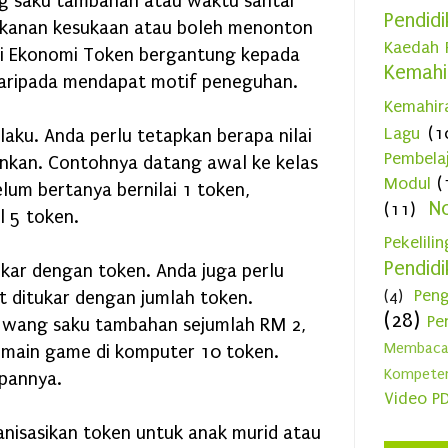
ng saku tambahan atau waktu santai
Pendid
►
N
makanan kesukaan atau boleh menonton
Kaedah 
gi Ekonomi Token bergantung kepada
►
O
Kemah
aripada mendapat motif peneguhan.
►
S
Kemahir
►
A
Lagu
(1
laku. Anda perlu tetapkan berapa nilai
Pembela
inkan. Contohnya datang awal ke kelas
►
J
Modul
(
lum bertanya bernilai 1 token,
►
J
N
(11)
 5 token.
►
M
Pekelilin
Pendid
►
A
kar dengan token. Anda juga perlu
Peng
 ditukar dengan jumlah token.
(4)
►
M
(28)
Pe
n wang saku tambahan sejumlah RM 2,
▼
F
Membac
 main game di komputer 10 token.
Vi
Kompeten
pannya.
Video P
Me
nisasikan token untuk anak murid atau
Vi