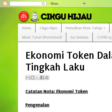
Home
Cikgu Hijau
Pemulihan Khas Tahap 1
Muat Turun (Download)
Isu Semasa
COVID19
Ekonomi Token Da
Tingkah Laku
Catatan Nota: Ekonomi Token
Pengenalan