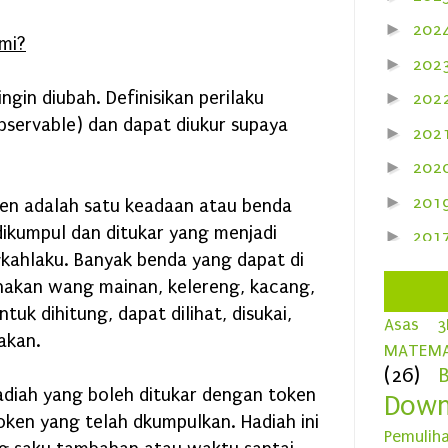
►
202
mi?
►
202
ngin diubah. Definisikan perilaku
►
202
observable) dan dapat diukur supaya
►
202
►
202
►
201
oken adalah satu keadaan atau benda
dikumpul dan ditukar yang menjadi
►
201
kahlaku. Banyak benda yang dapat di
►
201
nakan wang mainan, kelereng, kacang,
►
201
tuk dihitung, dapat dilihat, disukai,
Asas 
akan.
►
201
MATEMA
(26)
►
201
hadiah yang boleh ditukar dengan token
Down
▼
201
token yang telah dkumpulkan. Hadiah ini
Pemulih
►
D