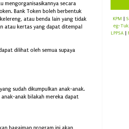
au mengorganisasikannya secara
Token. Bank Token boleh berbentuk
Ap
kelereng, atau benda lain yang tidak
KPM
|
S
SB
eg-Tuk
an atau kertas yang dapat ditempal
Si
LPPSA
|
SB
dapat dilihat oleh semua supaya
Su
Ka
yang sudah dikumpulkan anak-anak.
Wh
anak-anak bilakah mereka dapat
Ek
Ma
Ap
skan bagaiman program ini akan