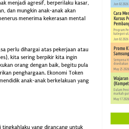
ak menjadi agresif, berperilaku kasar,
Jun 02 2026 
n, dan mungkin anak-anak akan
Cara Men
menerus menerima kekerasan mental
Kursus 
Pembang
Program Pe
kategori ut
Jun 02 2026 
Promo Kh
asa perlu dihargai atas pekerjaan atau
Samsung,
s), kita sering berpikir kita ingin
Sempena Ha
disediakan 
kukan orang dengan baik, begitu pula
May 25 2026
berikan penghargaan. Ekonomi Token
Wajaran
 mendidik anak-anak berkelakuan yang
(Kompete
Dalam Peni
markah guru
May 17 2026
 tingkahlaku yang dirancang untuk