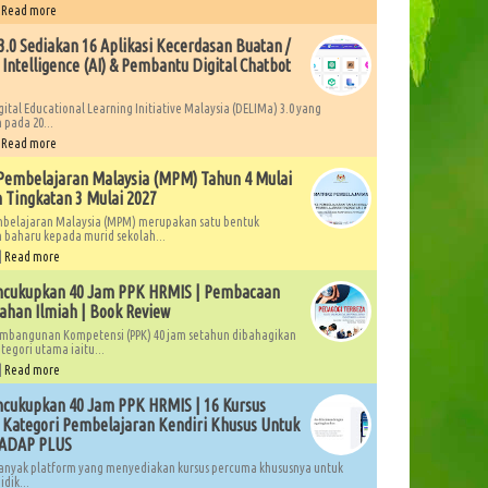
|
Read more
.0 Sediakan 16 Aplikasi Kecerdasan Buatan /
l Intelligence (AI) & Pembantu Digital Chatbot
gital Educational Learning Initiative Malaysia (DELIMa) 3.0 yang
 pada 20...
|
Read more
Pembelajaran Malaysia (MPM) Tahun 4 Mulai
 Tingkatan 3 Mulai 2027
mbelajaran Malaysia (MPM) merupakan satu bentuk
 baharu kepada murid sekolah...
|
Read more
ncukupkan 40 Jam PPK HRMIS | Pembacaan
ahan Ilmiah | Book Review
mbangunan Kompetensi (PPK) 40 jam setahun dibahagikan
tegori utama iaitu...
|
Read more
cukupkan 40 Jam PPK HRMIS | 16 Kursus
Kategori Pembelajaran Kendiri Khusus Untuk
LADAP PLUS
anyak platform yang menyediakan kursus percuma khususnya untuk
dik...