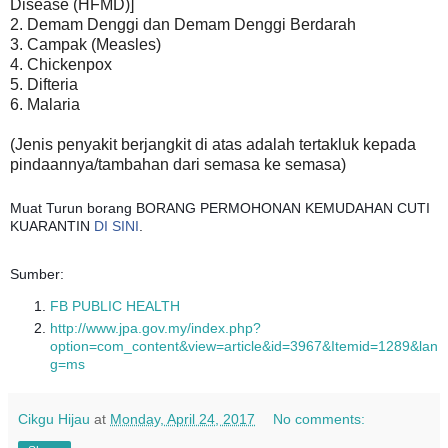
Disease (HFMD)]
2. Demam Denggi dan Demam Denggi Berdarah
3. Campak (Measles)
4. Chickenpox
5. Difteria
6. Malaria
(Jenis penyakit berjangkit di atas adalah tertakluk kepada
pindaannya/tambahan dari semasa ke semasa)
Muat Turun borang BORANG PERMOHONAN KEMUDAHAN CUTI
KUARANTIN
DI SINI
.
Sumber:
FB PUBLIC HEALTH
http://www.jpa.gov.my/index.php?
option=com_content&view=article&id=3967&Itemid=1289&lan
g=ms
Cikgu Hijau
at
Monday, April 24, 2017
No comments: