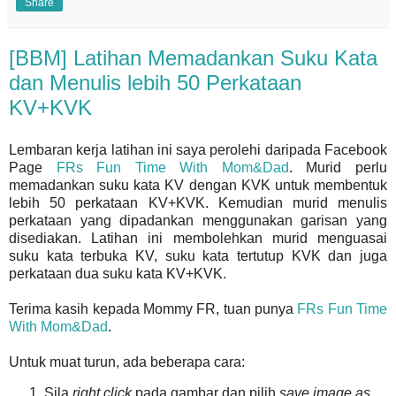
Share
[BBM] Latihan Memadankan Suku Kata
dan Menulis lebih 50 Perkataan
KV+KVK
Lembaran kerja latihan ini saya perolehi daripada Facebook
Page
FRs Fun Time With Mom&Dad
. Murid perlu
memadankan suku kata KV dengan KVK untuk membentuk
lebih 50 perkataan KV+KVK. Kemudian murid menulis
perkataan yang dipadankan menggunakan garisan yang
disediakan. Latihan ini membolehkan murid menguasai
suku kata terbuka KV, suku kata tertutup KVK dan juga
perkataan dua suku kata KV+KVK.
Terima kasih kepada Mommy FR, tuan punya
FRs Fun Time
With Mom&Dad
.
Untuk muat turun, ada beberapa cara:
Sila
right click
pada gambar dan pilih
save image as