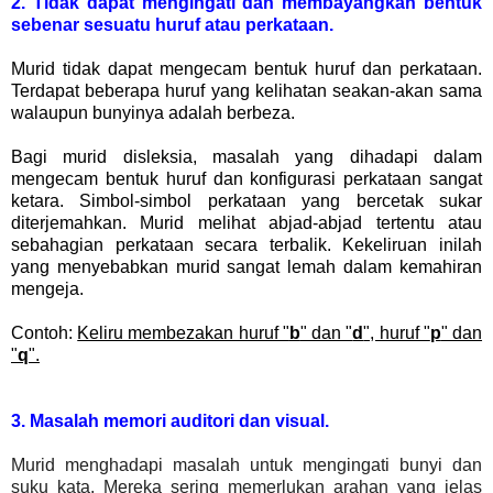
2. Tidak dapat mengingati dan membayangkan bentuk
sebenar sesuatu huruf atau perkataan.
Murid tidak dapat mengecam bentuk huruf dan perkataan.
Terdapat beberapa huruf yang kelihatan seakan-akan sama
walaupun bunyinya adalah berbeza.
Bagi murid disleksia, masalah yang dihadapi dalam
mengecam bentuk huruf dan konfigurasi perkataan sangat
ketara. Simbol-simbol perkataan yang bercetak sukar
diterjemahkan. Murid melihat abjad-abjad tertentu atau
sebahagian perkataan secara terbalik. Kekeliruan inilah
yang menyebabkan murid sangat lemah dalam kemahiran
mengeja.
Contoh:
Keliru membezakan huruf "
b
" dan "
d
", huruf "
p
" dan
"
q
".
3. Masalah memori auditori dan visual.
Murid menghadapi masalah untuk mengingati bunyi dan
suku kata. Mereka sering memerlukan arahan yang jelas