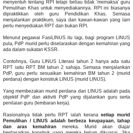
menyentuh tentang RPI tetapi beliau tidak 'memaksa' guru
Pemulihan Khas untuk menyediakannya. RPI ini biasanya
dipraktikkan oleh guru Pendidikan Khas. Semasa
menjalankan praktikum, saya dan kawan-kawan yang lain
perlu menyediakan RPT dan bukan RPI.
Menurut pegawai FasiLINUS itu lagi, bagi program LINUS
pula, PdP murid perlu diselaraskan dengan kemahiran yang
ada dalam sukatan KSSR.
Contohnya, Guru LINUS Literasi tahun 2 hanya ada satu
RPT iaitu RPT BM tahun 2 sahaja. Semasa menjalankan
PdP, guru perlu sesuaikan kemahiran BM tahun 2 (murid
perdana) dengan konstruk LINUS (murid LINUS).
Yang membezakan murid perdana dan LINUS adalah pada
objektif PdP dan aktiviti PdP yang dijalankan guru serta
penilaian guru (lembaran kerja).
Rasionalnya tidak perlu RPT ialah kerana
setiap murid
Pemulihan / LINUS adalah berbeza keupayaan, tahap
dan aras kemahiran
mereka. Murid akan diajar
berdasarkan konstruk yang mereka belum dikuasai. Jika