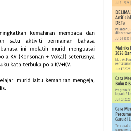
Jul 31 2026 
DELIMA 3
Artificia
DETa
Pelantar Di
ingkatkan kemahiran membaca dan
dilancarkan
Jul 24 2026 
an satu aktiviti permainan bahasa
Matriks 
 bahasa ini melatih murid menguasai
2026 Dan
ola KV (Konsonan + Vokal) seterusnya
Matriks Pe
uku kata terbuka pola KV+KV.
pentaksiran
Jun 17 2026 
Cara Me
lajari murid iaitu kemahiran mengeja,
Buku & B
is.
Program Pe
kepada 3 ka
Jun 03 2026 
Cara Men
Percuma 
Guru di 
Terdapat b
warga pendi