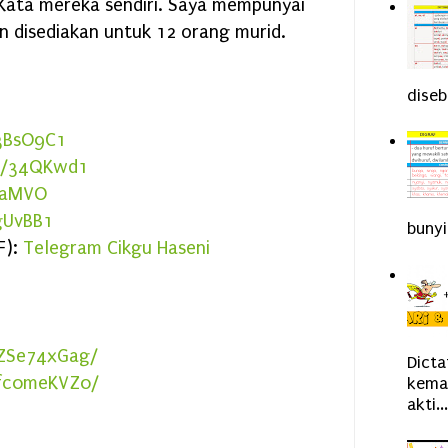
Kata mereka sendiri. Saya mempunyai
n disediakan untuk 12 orang murid.
diseb
/3BsO9C1
ly/34QKwd1
gXaMVO
3gUvBB1
bunyi
F):
Telegram Cikgu Haseni
/ZSe74xGag/
Dict
bfc0meKVZ0/
kemah
akti...