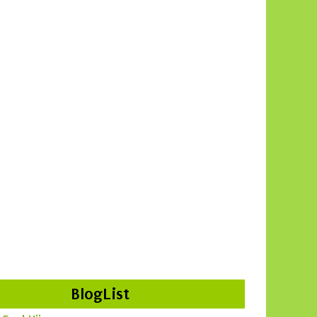
BlogList