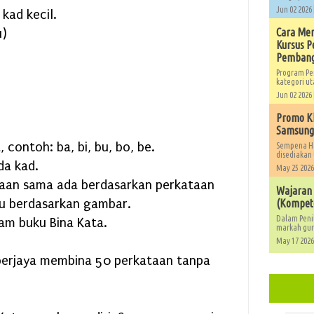
Jun 02 2026 
 kad kecil.
u)
Cara Men
Kursus 
Pembang
Program Pe
kategori ut
Jun 02 2026 
Promo Kh
Samsung,
 contoh: ba, bi, bu, bo, be.
Sempena Ha
disediakan 
da kad.
May 25 2026
aan sama ada berdasarkan perkataan
Wajaran
tau berdasarkan gambar.
(Kompete
Dalam Peni
lam buku Bina Kata.
markah guru
May 17 2026
 berjaya membina 50 perkataan tanpa