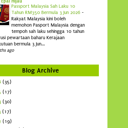
 Epal Hijau
Passport Malaysia Sah Laku 10
Tahun RM350 Bermula 3 Jun 2026
-
Rakyat Malaysia kini boleh
memohon Pasport Malaysia dengan
tempoh sah laku sehingga 10 tahun
usi pewartaan baharu Kerajaan
utuan bermula 3 Jun...
ths ago
Blog Archive
6
(35)
5
(17)
4
(30)
3
(17)
2
(19)