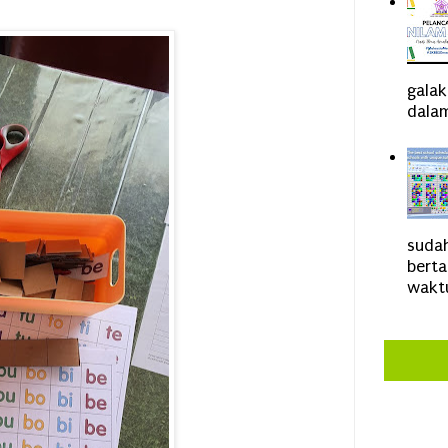
gala
dalam
sudah
bert
waktu