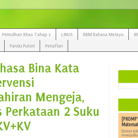
Pemulihan Khas Tahap 2
LINUS
BBM Bahasa Melayu
B
Pandu Puteri
Penafian
hasa Bina Kata
ervensi
hiran Mengeja,
 Perkataan 2 Suku
[PROMPT]
 KV+KV
Matemat
Elemen didi
mewujudkan