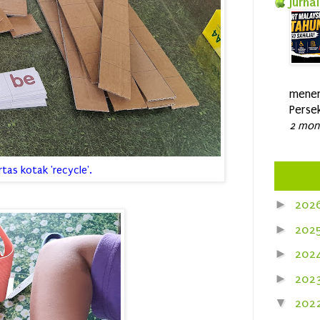
Jurnal
mener
Persek
2 mon
tas kotak 'recycle'.
►
202
►
202
►
202
►
202
▼
202