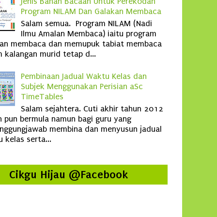
Jenis Bahan Bacaan Untuk Perekodan
Program NILAM Dan Galakan Membaca
Salam semua. Program NILAM (Nadi
Ilmu Amalan Membaca) iaitu program
kan membaca dan memupuk tabiat membaca
 kalangan murid tetap d...
Pembinaan Jadual Waktu Kelas dan
Subjek Menggunakan Perisian aSc
TimeTables
Salam sejahtera. Cuti akhir tahun 2012
 pun bermula namun bagi guru yang
anggungjawab membina dan menyusun jadual
 kelas serta...
Cikgu Hijau @Facebook