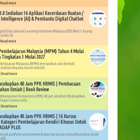
|
Read more
.0 Sediakan 16 Aplikasi Kecerdasan Buatan /
l Intelligence (AI) & Pembantu Digital Chatbot
gital Educational Learning Initiative Malaysia (DELIMa) 3.0 yang
 pada 20...
|
Read more
Pembelajaran Malaysia (MPM) Tahun 4 Mulai
 Tingkatan 3 Mulai 2027
mbelajaran Malaysia (MPM) merupakan satu bentuk
 baharu kepada murid sekolah...
|
Read more
ncukupkan 40 Jam PPK HRMIS | Pembacaan
ahan Ilmiah | Book Review
mbangunan Kompetensi (PPK) 40 jam setahun dibahagikan
tegori utama iaitu...
|
Read more
cukupkan 40 Jam PPK HRMIS | 16 Kursus
Kategori Pembelajaran Kendiri Khusus Untuk
LADAP PLUS
anyak platform yang menyediakan kursus percuma khususnya untuk
dik...