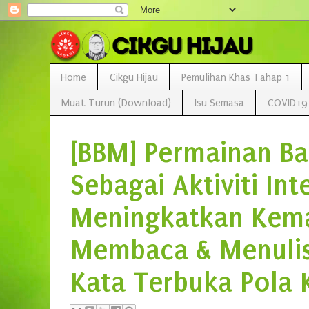
Home
Cikgu Hijau
Pemulihan Khas Tahap 1
Muat Turun (Download)
Isu Semasa
COVID19
[BBM] Permainan Ba
Sebagai Aktiviti Int
Meningkatkan Kema
Membaca & Menulis
Kata Terbuka Pola