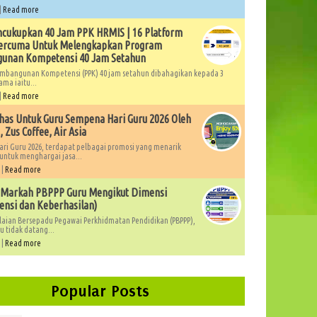
|
Read more
cukupkan 40 Jam PPK HRMIS | 16 Platform
Percuma Untuk Melengkapkan Program
unan Kompetensi 40 Jam Setahun
mbangunan Kompetensi (PPK) 40 jam setahun dibahagikan kepada 3
ama iaitu...
|
Read more
as Untuk Guru Sempena Hari Guru 2026 Oleh
 Zus Coffee, Air Asia
ri Guru 2026, terdapat pelbagai promosi yang menarik
untuk menghargai jasa...
 |
Read more
 Markah PBPPP Guru Mengikut Dimensi
nsi dan Keberhasilan)
laian Bersepadu Pegawai Perkhidmatan Pendidikan (PBPPP),
 tidak datang...
 |
Read more
Popular Posts