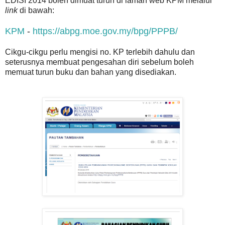
EDISI 2014 boleh dimuat turun di laman web KPM melalui
link
di bawah:
KPM
-
https://abpg.moe.gov.my/bpg/PPPB/
Cikgu-cikgu perlu mengisi no. KP terlebih dahulu dan
seterusnya membuat pengesahan diri sebelum boleh
memuat turun buku dan bahan yang disediakan.