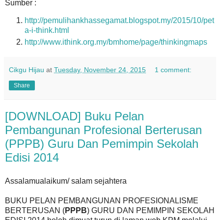
Sumber :
http://pemulihankhassegamat.blogspot.my/2015/10/pet
a-i-think.html
http://www.ithink.org.my/bmhome/page/thinkingmaps
Cikgu Hijau
at
Tuesday, November 24, 2015
1 comment:
Share
[DOWNLOAD] Buku Pelan
Pembangunan Profesional Berterusan
(PPPB) Guru Dan Pemimpin Sekolah
Edisi 2014
Assalamualaikum/ salam sejahtera
BUKU PELAN PEMBANGUNAN PROFESIONALISME
BERTERUSAN (
PPPB
) GURU DAN PEMIMPIN SEKOLAH