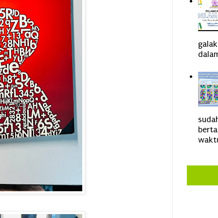
gala
dalam
sudah
bert
waktu