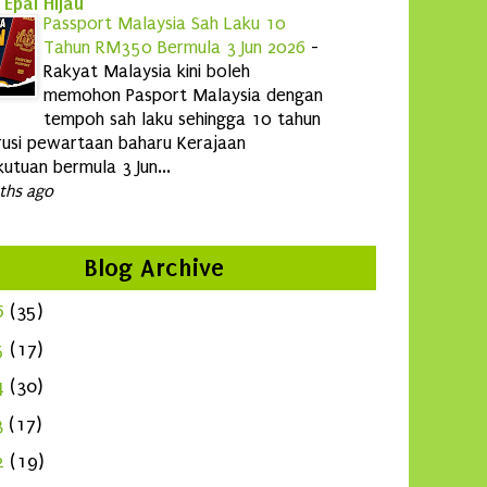
 Epal Hijau
Passport Malaysia Sah Laku 10
Tahun RM350 Bermula 3 Jun 2026
-
Rakyat Malaysia kini boleh
memohon Pasport Malaysia dengan
tempoh sah laku sehingga 10 tahun
usi pewartaan baharu Kerajaan
utuan bermula 3 Jun...
ths ago
Blog Archive
6
(35)
5
(17)
4
(30)
3
(17)
2
(19)