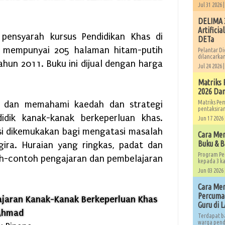
Jul 31 2026 
DELIMA 3
Artificia
pensyarah kursus Pendidikan Khas di
DETa
ini mempunyai 205 halaman hitam-putih
Pelantar Di
dilancarkan
ahun 2011. Buku ini dijual dengan harga
Jul 24 2026 
Matriks 
2026 Dan
 dan memahami kaedah dan strategi
Matriks Pe
pentaksiran
dik kanak-kanak berkeperluan khas.
Jun 17 2026 
si dikemukakan bagi mengatasi masalah
Cara Me
Buku & B
ra. Huraian yang ringkas, padat dan
Program Pe
h-contoh pengajaran dan pembelajaran
kepada 3 ka
Jun 03 2026 
Cara Men
Percuma 
ajaran Kanak-Kanak Berkeperluan Khas
Guru di 
 Ahmad
Terdapat b
warga pendi