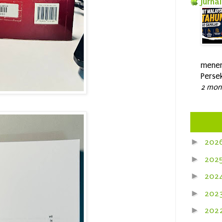
Jurnal
mener
Persek
2 mon
►
202
►
202
►
202
►
202
►
202