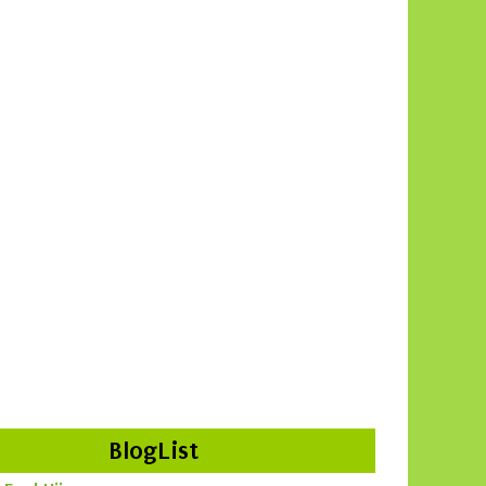
BlogList