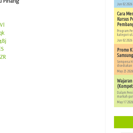
au Pinang
Jun 02 2026 
Cara Men
Kursus 
Vl
Pembang
Program Pe
qk
kategori ut
4Bj
Jun 02 2026 
ES
Promo Kh
Samsung,
PZR
Sempena Ha
disediakan 
May 25 2026
Wajaran
(Kompete
Dalam Peni
markah guru
May 17 2026