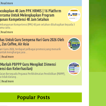
|
Read more
cukupkan 40 Jam PPK HRMIS | 16 Platform
Percuma Untuk Melengkapkan Program
unan Kompetensi 40 Jam Setahun
mbangunan Kompetensi (PPK) 40 jam setahun dibahagikan kepada 3
ama iaitu...
|
Read more
as Untuk Guru Sempena Hari Guru 2026 Oleh
 Zus Coffee, Air Asia
ri Guru 2026, terdapat pelbagai promosi yang menarik
untuk menghargai jasa...
 |
Read more
 Markah PBPPP Guru Mengikut Dimensi
nsi dan Keberhasilan)
laian Bersepadu Pegawai Perkhidmatan Pendidikan (PBPPP),
 tidak datang...
 |
Read more
Popular Posts