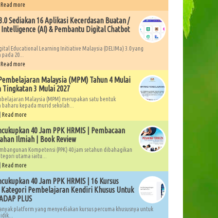
|
Read more
.0 Sediakan 16 Aplikasi Kecerdasan Buatan /
l Intelligence (AI) & Pembantu Digital Chatbot
gital Educational Learning Initiative Malaysia (DELIMa) 3.0 yang
 pada 20...
|
Read more
Pembelajaran Malaysia (MPM) Tahun 4 Mulai
 Tingkatan 3 Mulai 2027
mbelajaran Malaysia (MPM) merupakan satu bentuk
 baharu kepada murid sekolah...
|
Read more
ncukupkan 40 Jam PPK HRMIS | Pembacaan
ahan Ilmiah | Book Review
mbangunan Kompetensi (PPK) 40 jam setahun dibahagikan
tegori utama iaitu...
|
Read more
cukupkan 40 Jam PPK HRMIS | 16 Kursus
Kategori Pembelajaran Kendiri Khusus Untuk
LADAP PLUS
anyak platform yang menyediakan kursus percuma khususnya untuk
dik...