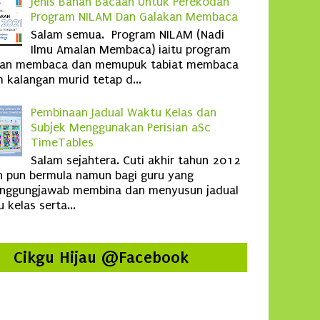
Jenis Bahan Bacaan Untuk Perekodan
Program NILAM Dan Galakan Membaca
Salam semua. Program NILAM (Nadi
Ilmu Amalan Membaca) iaitu program
kan membaca dan memupuk tabiat membaca
 kalangan murid tetap d...
Pembinaan Jadual Waktu Kelas dan
Subjek Menggunakan Perisian aSc
TimeTables
Salam sejahtera. Cuti akhir tahun 2012
 pun bermula namun bagi guru yang
anggungjawab membina dan menyusun jadual
 kelas serta...
Cikgu Hijau @Facebook