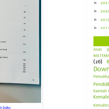
►
202
►
202
►
201
►
201
►
201
►
201
Asas 
►
201
MATEMA
(26)
►
201
Down
▼
201
Pemulih
►
D
Pendid
►
N
Kaedah 
►
O
Kemah
►
S
Kemahir
n buku