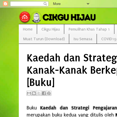
Home
Cikgu Hijau
Pemulihan Khas Tahap 1
Muat Turun (Download)
Isu Semasa
COVID19
Kaedah dan Strateg
Kanak-Kanak Berke
[Buku]
Buku
Kaedah dan Strategi Pengajaran
merupakan buku kedua yang ditulis oleh