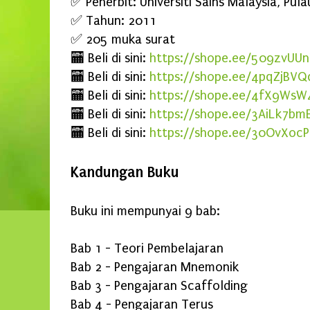
✅ Penerbit: Universiti Sains Malaysia, Pul
✅ Tahun: 2011
✅ 205 muka surat
🏧 Beli di sini:
https://shope.ee/509zvUUn
🏧 Beli di sini:
https://shope.ee/4pqZjBVQ
🏧 Beli di sini:
https://shope.ee/4fX9WsW
🏧 Beli di sini:
https://shope.ee/3AiLk7bm
🏧 Beli di sini:
https://shope.ee/30OvXoc
Kandungan Buku
Buku ini mempunyai 9 bab:
Bab 1 - Teori Pembelajaran
Bab 2 - Pengajaran Mnemonik
Bab 3 - Pengajaran Scaffolding
Bab 4 - Pengajaran Terus