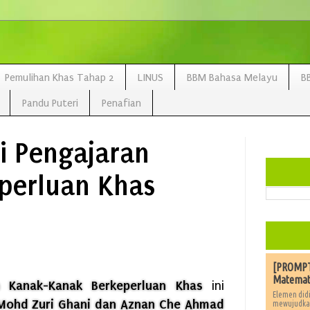
Pemulihan Khas Tahap 2
LINUS
BBM Bahasa Melayu
B
Pandu Puteri
Penafian
i Pengajaran
perluan Khas
[PROMPT]
Matemat
 Kanak-Kanak Berkeperluan Khas
ini
Elemen didi
Mohd Zuri Ghani dan Aznan Che Ahmad
mewujudkan