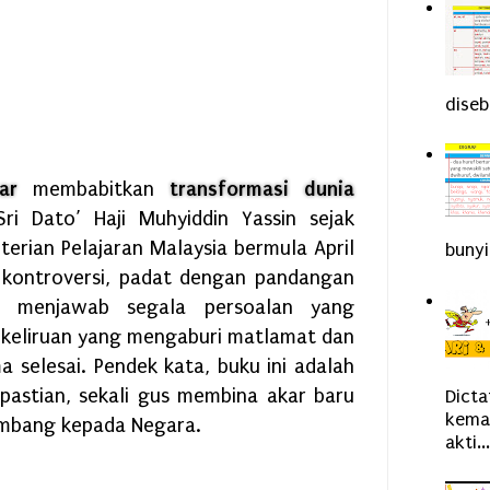
diseb
sar
membabitkan
transformasi dunia
i Dato’ Haji Muhyiddin Yassin sejak
rian Pelajaran Malaysia bermula April
bunyi
 kontroversi, padat dengan pandangan
i menjawab segala persoalan yang
kekeliruan yang mengaburi matlamat dan
 selesai. Pendek kata, buku ini adalah
pastian, sekali gus membina akar baru
Dict
kemah
mbang kepada Negara.
akti...