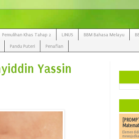
Pemulihan Khas Tahap 2
LINUS
BBM Bahasa Melayu
B
Pandu Puteri
Penafian
yiddin Yassin
[PROMPT]
Matemat
Elemen didi
mewujudkan