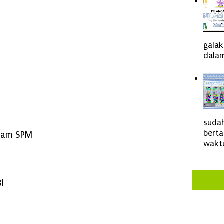
gala
dalam
sudah
bert
alam SPM
waktu
I