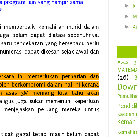
pa program lain yang hampir sama
►
J
i?
►
M
i memperbaiki kemahiran murid dalam
►
A
juga belum dapat diatasi sepenuhnya.
►
M
t satu pendekatan yang bersepadu perlu
►
F
 numerasi dapat dikesan sejak awal dan
►
J
Asas 
MATEMA
►
202
erkara ini memerlukan
perhatian dan
(26)
►
202
boleh berkompromi dalam hal ini kerana
Down
an asas 3M memang kita tahu akan
►
202
Pemulih
kaligus juga sukar memenuhi keperluan
►
202
Pendid
n menjejaskan peluang mereka untuk
►
202
Kaedah 
Kemah
►
202
Kemahir
tidak gagal tetapi masih belum dapat
►
201