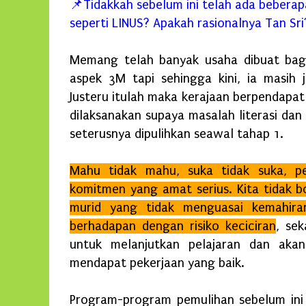
📌
Tidakkah sebelum ini telah ada bebera
seperti LINUS? Apakah rasionalnya Tan Sr
Memang telah banyak usaha dibuat bag
aspek 3M tapi sehingga kini, ia masih 
Justeru itulah maka kerajaan berpendapa
dilaksanakan supaya masalah literasi dan
seterusnya dipulihkan seawal tahap 1.
Mahu tidak mahu, suka tidak suka, p
komitmen yang amat serius
.
Kita tidak 
murid yang tidak menguasai kemahir
berhadapan dengan
risiko keciciran
, se
untuk melanjutkan pelajaran dan aka
mendapat pekerjaan yang baik.
Program-program pemulihan sebelum ini 