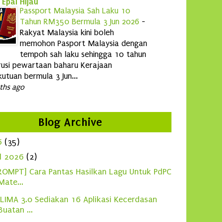
 Epal Hijau
Passport Malaysia Sah Laku 10
Tahun RM350 Bermula 3 Jun 2026
-
Rakyat Malaysia kini boleh
memohon Pasport Malaysia dengan
tempoh sah laku sehingga 10 tahun
usi pewartaan baharu Kerajaan
utuan bermula 3 Jun...
ths ago
Blog Archive
6
(35)
ul 2026
(2)
ROMPT] Cara Pantas Hasilkan Lagu Untuk PdPC
Mate...
LIMA 3.0 Sediakan 16 Aplikasi Kecerdasan
Buatan ...