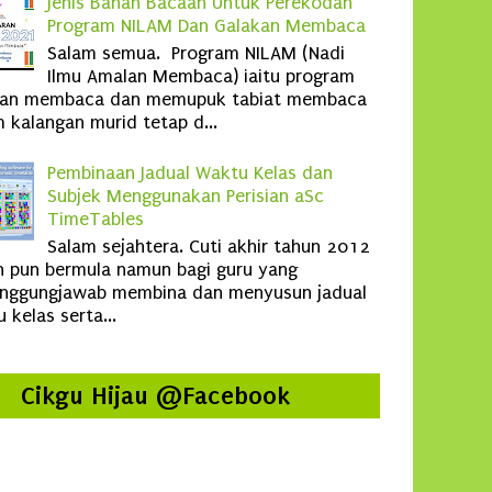
Jenis Bahan Bacaan Untuk Perekodan
Program NILAM Dan Galakan Membaca
Salam semua. Program NILAM (Nadi
Ilmu Amalan Membaca) iaitu program
kan membaca dan memupuk tabiat membaca
 kalangan murid tetap d...
Pembinaan Jadual Waktu Kelas dan
Subjek Menggunakan Perisian aSc
TimeTables
Salam sejahtera. Cuti akhir tahun 2012
 pun bermula namun bagi guru yang
anggungjawab membina dan menyusun jadual
 kelas serta...
Cikgu Hijau @Facebook