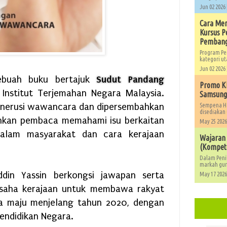
Jun 02 2026 
Cara Men
Kursus 
Pembang
Program Pe
kategori ut
Jun 02 2026 
ebuah buku bertajuk
Sudut Pandang
Promo Kh
 Institut Terjemahan Negara Malaysia.
Samsung,
menerusi wawancara dan dipersembahkan
Sempena Ha
disediakan 
hkan pembaca memahami isu berkaitan
May 25 2026
dalam masyarakat dan cara kerajaan
Wajaran
(Kompete
Dalam Peni
markah guru
din Yassin berkongsi jawapan serta
May 17 2026
usaha kerajaan untuk membawa rakyat
a maju menjelang tahun 2020, dengan
endidikan Negara.