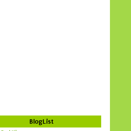
BlogList