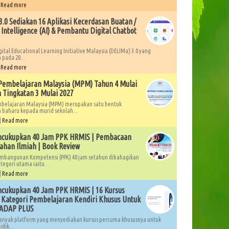
|
Read more
.0 Sediakan 16 Aplikasi Kecerdasan Buatan /
l Intelligence (AI) & Pembantu Digital Chatbot
gital Educational Learning Initiative Malaysia (DELIMa) 3.0 yang
 pada 20...
|
Read more
Pembelajaran Malaysia (MPM) Tahun 4 Mulai
 Tingkatan 3 Mulai 2027
mbelajaran Malaysia (MPM) merupakan satu bentuk
 baharu kepada murid sekolah...
|
Read more
ncukupkan 40 Jam PPK HRMIS | Pembacaan
ahan Ilmiah | Book Review
mbangunan Kompetensi (PPK) 40 jam setahun dibahagikan
tegori utama iaitu...
|
Read more
cukupkan 40 Jam PPK HRMIS | 16 Kursus
Kategori Pembelajaran Kendiri Khusus Untuk
LADAP PLUS
anyak platform yang menyediakan kursus percuma khususnya untuk
dik...