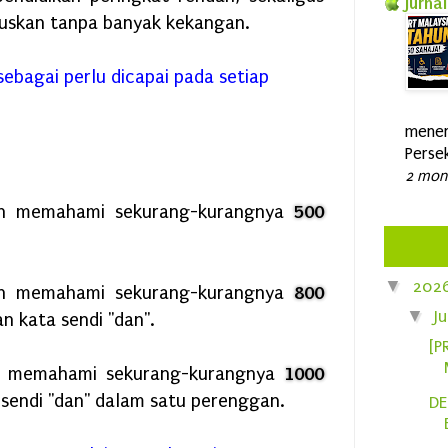
Jurnal
uskan tanpa banyak kekangan.
ebagai perlu dicapai pada setiap
mener
Persek
2 mon
n memahami sekurang-kurangnya
500
▼
202
n memahami sekurang-kurangnya
800
▼
J
 kata sendi "dan".
[P
n memahami sekurang-kurangnya
1000
sendi "dan" dalam satu perenggan.
DE