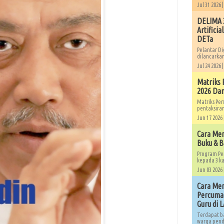
Jul 31 2026 
DELIMA 3
Artificia
DETa
Pelantar Di
dilancarkan
Jul 24 2026 
Matriks 
2026 Dan
Matriks Pe
pentaksiran
Jun 17 2026 
Cara Me
Buku & B
Program Pe
kepada 3 ka
Jun 03 2026 
Cara Men
Percuma 
Guru di 
Terdapat b
warga pendi