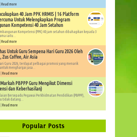
|
Read more
cukupkan 40 Jam PPK HRMIS | 16 Platform
Percuma Untuk Melengkapkan Program
unan Kompetensi 40 Jam Setahun
mbangunan Kompetensi (PPK) 40 jam setahun dibahagikan kepada 3
ama iaitu...
|
Read more
as Untuk Guru Sempena Hari Guru 2026 Oleh
 Zus Coffee, Air Asia
ri Guru 2026, terdapat pelbagai promosi yang menarik
untuk menghargai jasa...
 |
Read more
 Markah PBPPP Guru Mengikut Dimensi
nsi dan Keberhasilan)
laian Bersepadu Pegawai Perkhidmatan Pendidikan (PBPPP),
 tidak datang...
 |
Read more
Popular Posts