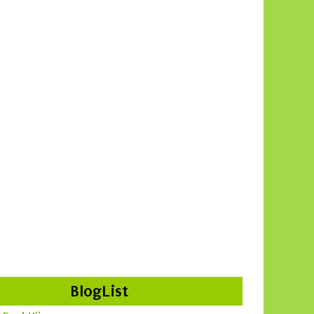
BlogList