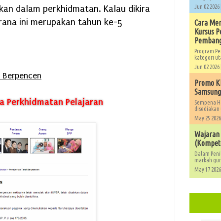
hkan dalam perkhidmatan. Kalau dikira
Jun 02 2026 
rana ini merupakan tahun ke-5
Cara Men
Kursus 
Pembang
Program Pe
kategori ut
Jun 02 2026 
f Berpencen
Promo Kh
Samsung,
a Perkhidmatan P
elajaran
Sempena Ha
disediakan 
May 25 2026
Wajaran
(Kompete
Dalam Peni
markah guru
May 17 2026