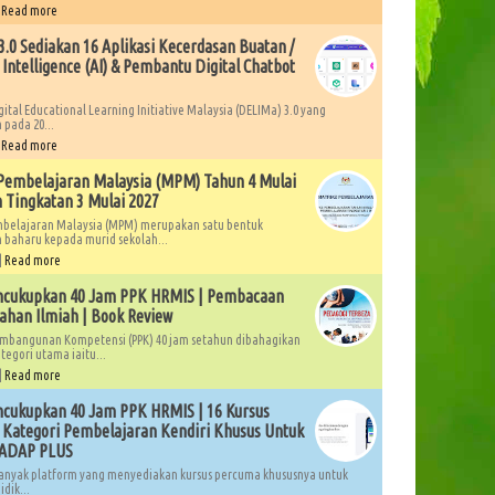
|
Read more
.0 Sediakan 16 Aplikasi Kecerdasan Buatan /
l Intelligence (AI) & Pembantu Digital Chatbot
gital Educational Learning Initiative Malaysia (DELIMa) 3.0 yang
 pada 20...
|
Read more
Pembelajaran Malaysia (MPM) Tahun 4 Mulai
 Tingkatan 3 Mulai 2027
mbelajaran Malaysia (MPM) merupakan satu bentuk
 baharu kepada murid sekolah...
|
Read more
ncukupkan 40 Jam PPK HRMIS | Pembacaan
ahan Ilmiah | Book Review
mbangunan Kompetensi (PPK) 40 jam setahun dibahagikan
tegori utama iaitu...
|
Read more
cukupkan 40 Jam PPK HRMIS | 16 Kursus
Kategori Pembelajaran Kendiri Khusus Untuk
LADAP PLUS
anyak platform yang menyediakan kursus percuma khususnya untuk
dik...