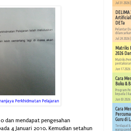
Jul 31 2026 
DELIMA 3
Artificia
DETa
Pelantar Di
dilancarkan
Jul 24 2026 
Matriks 
2026 Dan
Matriks Pe
pentaksiran
Jun 17 2026 
Cara Me
Buku & B
Program Pe
kepada 3 ka
Jun 03 2026 
hanjaya Perkhidmatan Pelajaran
Cara Men
Percuma 
Guru di 
10 dan mendapat pengesahan
Terdapat b
pada 4 Januari 2010. Kemudian setahun
warga pendi