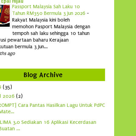
 Epal Hijau
Passport Malaysia Sah Laku 10
Tahun RM350 Bermula 3 Jun 2026
-
Rakyat Malaysia kini boleh
memohon Pasport Malaysia dengan
tempoh sah laku sehingga 10 tahun
usi pewartaan baharu Kerajaan
utuan bermula 3 Jun...
ths ago
Blog Archive
6
(35)
ul 2026
(2)
ROMPT] Cara Pantas Hasilkan Lagu Untuk PdPC
Mate...
LIMA 3.0 Sediakan 16 Aplikasi Kecerdasan
Buatan ...