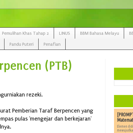
Pemulihan Khas Tahap 2
LINUS
BBM Bahasa Melayu
B
Pandu Puteri
Penafian
rpencen (PTB)
ngurniakan rezeki.
surat Pemberian Taraf Berpencen yang
[PROMPT]
mpas pulas 'mengejar dan berkejaran'
Matemat
lnya.
Elemen didi
mewujudkan