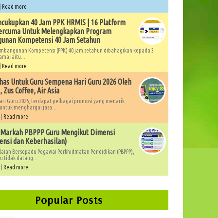
|
Read more
cukupkan 40 Jam PPK HRMIS | 16 Platform
Percuma Untuk Melengkapkan Program
unan Kompetensi 40 Jam Setahun
mbangunan Kompetensi (PPK) 40 jam setahun dibahagikan kepada 3
ama iaitu...
|
Read more
as Untuk Guru Sempena Hari Guru 2026 Oleh
 Zus Coffee, Air Asia
ri Guru 2026, terdapat pelbagai promosi yang menarik
untuk menghargai jasa...
 |
Read more
 Markah PBPPP Guru Mengikut Dimensi
nsi dan Keberhasilan)
laian Bersepadu Pegawai Perkhidmatan Pendidikan (PBPPP),
 tidak datang...
 |
Read more
Popular Posts