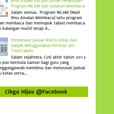
Jenis Bahan Bacaan Untuk Perekodan
Program NILAM Dan Galakan Membaca
Salam semua. Program NILAM (Nadi
Ilmu Amalan Membaca) iaitu program
kan membaca dan memupuk tabiat membaca
 kalangan murid tetap d...
Pembinaan Jadual Waktu Kelas dan
Subjek Menggunakan Perisian aSc
TimeTables
Salam sejahtera. Cuti akhir tahun 2012
 pun bermula namun bagi guru yang
anggungjawab membina dan menyusun jadual
 kelas serta...
Cikgu Hijau @Facebook