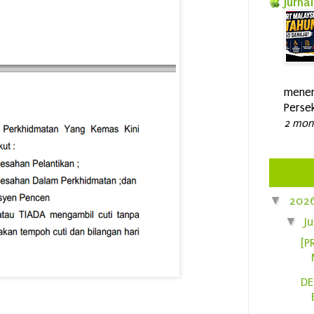
Jurnal
mener
Persek
2 mon
▼
202
▼
J
[P
DE