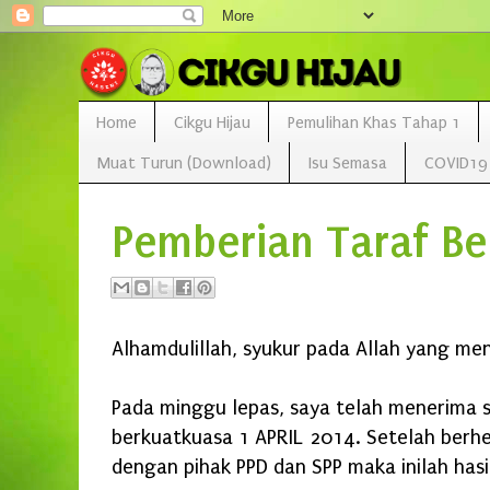
Home
Cikgu Hijau
Pemulihan Khas Tahap 1
Muat Turun (Download)
Isu Semasa
COVID19
Pemberian Taraf Be
Alhamdulillah, syukur pada Allah yang me
Pada minggu lepas, saya telah menerima 
berkuatkuasa 1 APRIL 2014. Setelah berhe
dengan pihak PPD dan SPP maka inilah hasi