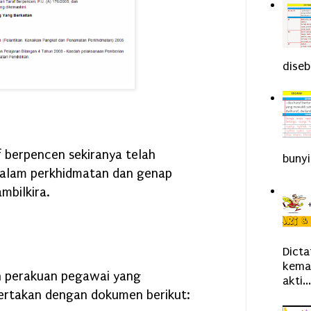
diseb
f berpencen sekiranya telah
bunyi
dalam perkhidmatan dan genap
ambilkira.
Dict
kemah
n perakuan pegawai yang
akti...
ertakan dengan dokumen berikut: