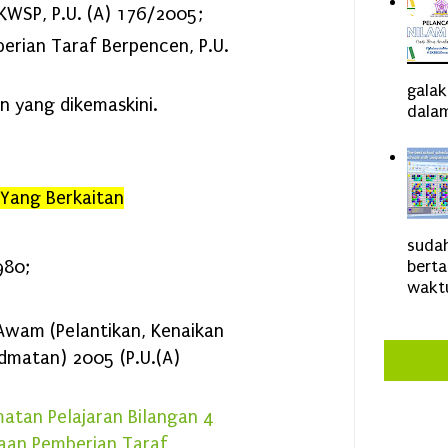
KWSP, P.U. (A) 176/2005;
erian Taraf Berpencen, P.U.
gala
n yang dikemaskini.
dalam
 Yang Berkaitan
sudah
980;
bert
waktu
Awam (Pelantikan, Kenaikan
dmatan) 2005 (P.U.(A)
matan Pelajaran Bilangan 4
aan Pemberian Taraf